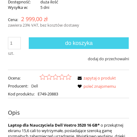
Dostępność:
duża ilość
Wysyłka w:
5 dni
2 999,00 zł
Cena:
zawiera 23% VAT, bez kosztów dostawy
do koszyka
szt.
dodaj do przechowalni
Ocena:
zapytaj o produkt
Producent:
Dell
poleć znajomemu
Kod produktu:
E749-20883
Opis
Laptop dla Nauczyciela Dell Vostro 3520 16 GB*
o przekątnej
ekranu 15,6 cali to wytrzymałe, posiadające szeroką gamę
rozmaitych zabezpieczeń urządzenie. Wyjątkowo wydajny, dzięki