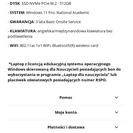
-
DYSK
: SSD NVMe PCIe M.2 - 512GB
-
SYSTEM
: Windows 11 Pro, National Academic
-
GWARANCJA
: 3 lata Basic Onsite Service
-
KLAWIATURA
: angielska/międzynarodowa klawiatura bez
podświetlenia
-
WiFi
: 802.11ac 1x1 WiFi, Bluetooth(R) wireless card
*Laptop z licencją edukacyjną systemu operacyjnego
Windows skierowaną dla Nauczycieli posiadających bon do
wykorzystania w programie „Laptop dla nauczyciela” lub
placówek oświatowych posiadających numer RSPO.
Pomoc
Moje konto
Płatności i dostawa