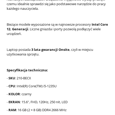
czemu idealnie sprawdzi się jako podstawowe narzędzie do pracy
każdego nauczyciela.
Bieżące modele wyposażone są w najnowsze procesory
Intel Core
12. Generacji
. Liczne gniazda i porty pozwolą podłączyć wiele
urządzeń.
Laptop posiada
3 lata gwarancji Onsite
, czyli w miejscu
użytkowania sprzętu.
Specyfikacja techniczna:
-
SKU
: 210-BECX
-
CPU
: Intel(R) Core(TM) i5-1235U
-
KOLOR
: czarny
-
EKRAN
: 15.6", FHD, 120Hz, 250 nit, LED
-
RAM
: 16 GB (2 × 8 GB) DDR4 2666 MHz