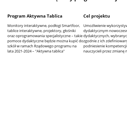
Program Aktywna Tablica
Cel projektu
Monitory interaktywne, podłogi Smartfoor,
Umożliwienie wykorzysty
tablice interaktywne, projektory, głośniki
dydaktycznym nowoczes
oraz oprogramowania specjalistyczne – takie
dydaktycznych, wybranych
pomoce dydaktyczne będzie można kupić do
zgodnie z ich zdefiniowa
szkół w ramach Rządowego programu na
podniesienie kompetencji
lata 2021-2024 – "Aktywna tablica"
nauczycieli przez zmianę 