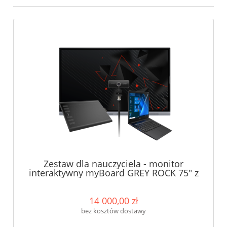
Zestaw dla nauczyciela - monitor
interaktywny myBoard GREY ROCK 75" z
Androidem 11 + tablet graficzny Huion
New 1060 Plus + kamera Creative Live
Cam Sync 1080p + Laptop Acer Extensa
14 000,00 zł
15.6" AMD Ryzen3 3250U 8GB DDR4
bez kosztów dostawy
256GB PCle NVMe SSD, Win 11 Pro