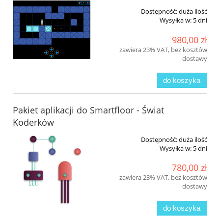
Dostępność:
duża ilość
Wysyłka w:
5 dni
980,00 zł
zawiera 23% VAT, bez kosztów
dostawy
do koszyka
Pakiet aplikacji do Smartfloor - Świat
Koderków
Dostępność:
duża ilość
Wysyłka w:
5 dni
780,00 zł
zawiera 23% VAT, bez kosztów
dostawy
do koszyka