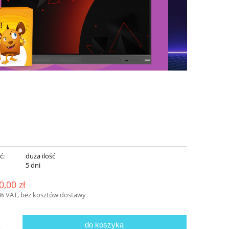
ć:
duża ilość
:
5 dni
0,00 zł
3% VAT, bez kosztów dostawy
do koszyka
.