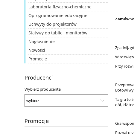
Laboratoria fizyczno-chemiczne
Oprogramowanie edukacyjne
Zamów w 
Uchwyty do projektorów
Statywy do tablic i monitorów
Nagłośnienie
Zgadnij, g
Nowości
W rozwiąza
Promocje
Przy rozwi
Producenci
Przeprowad
Wybierz producenta
Botowi wyc
Ta gra to 
dół, idź tr
Promocje
Gra wspom
Poznaj pr