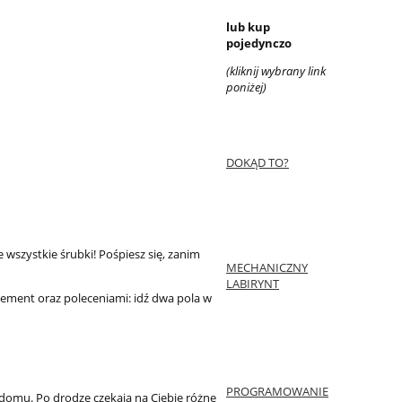
lub kup
pojedynczo
(kliknij wybrany link
poniżej)
DOKĄD TO?
wszystkie śrubki! Pośpiesz się, zanim
MECHANICZNY
LABIRYNT
element oraz poleceniami: idź dwa pola w
PROGRAMOWANIE
omu. Po drodze czekają na Ciebie różne