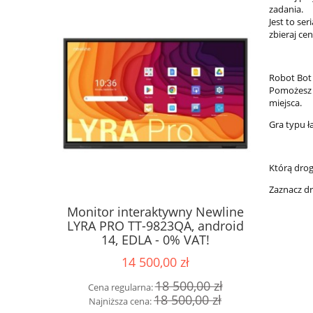
zadania.
Jest to se
zbieraj ce
Robot Bot 
Pomożesz m
miejsca.
Gra typu 
Którą drog
Zaznacz dr
Monitor interaktywny Newline
Monitor 
LYRA PRO TT-9823QA, android
ELARA
14, EDLA - 0% VAT!
Android 
E
14 500,00 zł
18 500,00 zł
Cena regularna:
Cena 
18 500,00 zł
Najniższa cena:
Najni