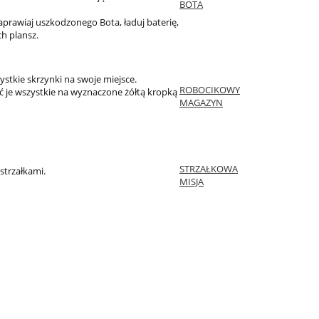
BOTA
Naprawiaj uszkodzonego Bota, ładuj baterię,
ch plansz.
stkie skrzynki na swoje miejsce.
ROBOCIKOWY
 je wszystkie na wyznaczone żółtą kropką
MAGAZYN
STRZAŁKOWA
strzałkami.
MISJA
ne
Zestaw DUET monitor Newline
Monitor inte
ELARA PRO 6523QCA+, android
Newline Lyra P
e
15 z uchwytami
mobilną podstaw
0% 
15 400,00 zł
16 700
17 500,00 zł
Cena regularna:
Cena regularna:
17 500,00 zł
Najniższa cena:
Najniższa cena: