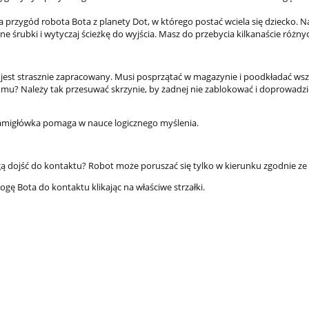
ria przygód robota Bota z planety Dot, w którego postać wciela się dziecko. 
nne śrubki i wytyczaj ścieżkę do wyjścia. Masz do przebycia kilkanaście różny
jest strasznie zapracowany. Musi posprzątać w magazynie i poodkładać wszy
u? Należy tak przesuwać skrzynie, by żadnej nie zablokować i doprowadzić
łamigłówka pomaga w nauce logicznego myślenia.
ą dojść do kontaktu? Robot może poruszać się tylko w kierunku zgodnie ze 
ogę Bota do kontaktu klikając na właściwe strzałki.
interaktywny Newline
Monitor interaktywny Newli
 PRO TT-7523QCA+,
ELARA PRO TT-6523QCA+,
13, certyfikat Google
Android 13, certyfikat Googl
DLA - 0% VAT!
EDLA - 0% VAT!
9 100,00 zł
7 900,00 zł
9 300,00 zł
8 040,00 zł
regularna:
Cena regularna:
9 300,00 zł
8 040,00 zł
ższa cena:
Najniższa cena: