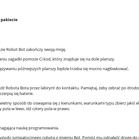
pakiecie
dzie Robot Bot zakończy swoją misję.
niu zagadki pomoże Ci kod, który znajduje się na dole planszy.
ązywaniu późniejszych planszy będzie trzeba się mocno nagłówkować.
ź Robota Bota przez labirynt do kontaktu. Pamiętaj, żeby zebrać po drodze 
zerpią się baterie.
świetny sposób do oswajania się z kierunkami, warunkami typu zbierz jakiś 
zy pola w lewo, idź cztery pola w prawo.
agająca naukę programowania.
zygody sympatycznego robota o imieniu Bot. Pomóż mu odnaleźć drogę do d