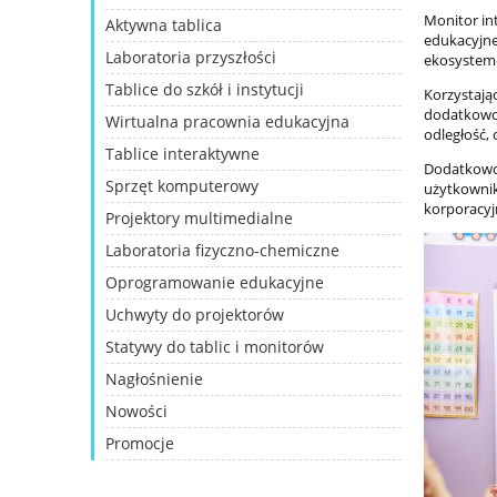
Monitor in
Aktywna tablica
edukacyjne
Laboratoria przyszłości
ekosysteme
Tablice do szkół i instytucji
Korzystają
dodatkowo 
Wirtualna pracownia edukacyjna
odległość, 
Tablice interaktywne
Dodatkowo,
Sprzęt komputerowy
użytkownik
korporacyj
Projektory multimedialne
Laboratoria fizyczno-chemiczne
Oprogramowanie edukacyjne
Uchwyty do projektorów
Statywy do tablic i monitorów
Nagłośnienie
Nowości
Promocje