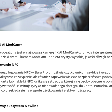
K AI ModCam+
wyposażona jest w najnowszą kamerę 4K AI ModCam+ z funkcją inteligent
 dzięki czemu kamera ModCam+ odbiera czysty, wysokiej jakości dźwięk be
owanie NFC
twego logowania NFC w Elara Pro umożliwia użytkownikom szybkie i wygodne 
praktyczne rozwiązanie, ale również zapewnia większe bezpieczeństwo podcz
karty lub naklejki NFC, unika się sytuacji, w której inne osoby obecne w 
rywatność i eliminuje ryzyko niepowołanego dostępu do konta. Ponadto, ł
, co przekłada się na wygodę użytkowania i efektywność pracy.
wny ekosystem Newline