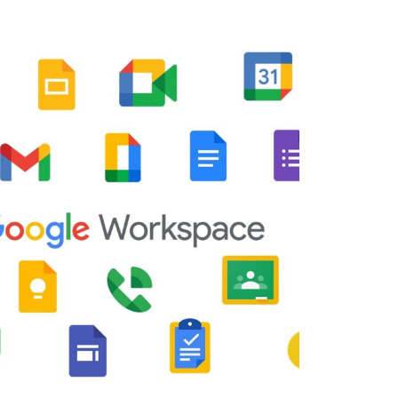
interaktywny Newline
Zestaw DUET monitor Newli
 PRO TT-6523QCA+,
ELARA PRO 6523QCA+, andro
13, certyfikat Google
15 z uchwytami
DLA - 0% VAT!
7 900,00 zł
15 400,00 zł
8 040,00 zł
17 500,00 zł
regularna:
Cena regularna:
8 040,00 zł
17 500,00 zł
ższa cena:
Najniższa cena:
do koszyka
do koszyka