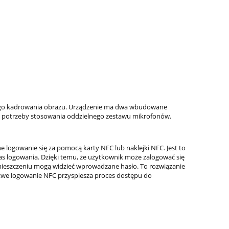
nego kadrowania obrazu. Urządzenie ma dwa wbudowane
z potrzeby stosowania oddzielnego zestawu mikrofonów.
logowanie się za pomocą karty NFC lub naklejki NFC. Jest to
as logowania. Dzięki temu, że użytkownik może zalogować się
pomieszczeniu mogą widzieć wprowadzane hasło. To rozwiązanie
atwe logowanie NFC przyspiesza proces dostępu do