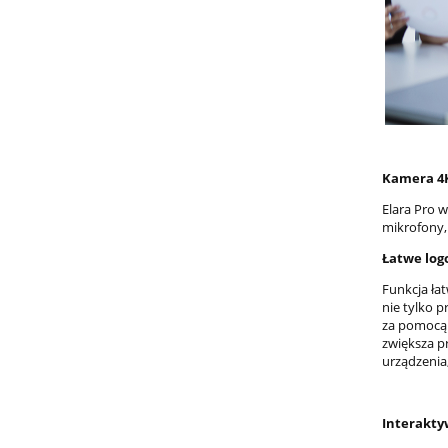
Kamera 4
Elara Pro 
mikrofony,
Łatwe log
Funkcja ła
nie tylko 
za pomocą 
zwiększa p
urządzenia
Interakty