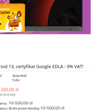
id 13, certyfikat Google EDLA - 0% VAT!
ć:
duża ilość
:
5 dni
 200,00 zł
ów dostawy
10 500,00 zł
arna:
10 500,00 zł
cena z 30 dni przed obniżką: