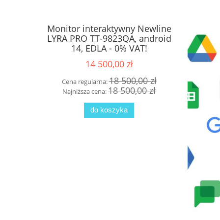
Monitor interaktywny Newline
Monitor 
LYRA PRO TT-9823QA, android
ELARA
14, EDLA - 0% VAT!
Android 
E
14 500,00 zł
18 500,00 zł
Cena regularna:
Cena 
18 500,00 zł
Najniższa cena:
Najni
do koszyka