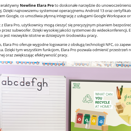
teraktywny
Newline Elara Pro
to doskonałe narzędzie do unowocześnienia 
j. Dzięki najnowszemu systemowi operacyjnemu Android 13 oraz certyfikat
m Google, co umożliwia płynną integrację z usługami Google Workspace or
c z Elara Pro, użytkownicy mogą cieszyć się precyzyjnym pisaniem bezpośr
przez subwoofer. Dzięki wysokiej jakości systemowi do wideokonferencji, E
co jest niezwykle istotne w dzisiejszym środowisku pracy.
 Elara Pro oferuje wygodne logowanie z obsługą technologii NFC, co zape
a. Dzięki tym wszystkim funkcjom, Elara Pro pozwala odmienić przestrzeń 
nej oraz zwiększając efektywność pracy.