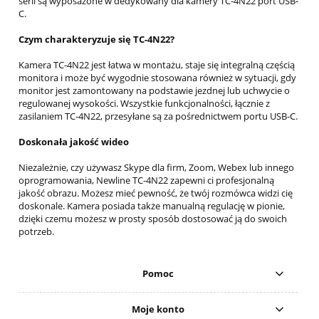
serii są wyposażone w dedykowany dla kamery TC-4N22 port USB-
C.
Czym charakteryzuje się TC-4N22?
Kamera TC-4N22 jest łatwa w montażu, staje się integralną częścią
monitora i może być wygodnie stosowana również w sytuacji, gdy
monitor jest zamontowany na podstawie jezdnej lub uchwycie o
regulowanej wysokości. Wszystkie funkcjonalności, łącznie z
zasilaniem TC-4N22, przesyłane są za pośrednictwem portu USB-C.
Doskonała jakość wideo
Niezależnie, czy używasz Skype dla firm, Zoom, Webex lub innego
oprogramowania, Newline TC-4N22 zapewni ci profesjonalną
jakość obrazu. Możesz mieć pewność, że twój rozmówca widzi cię
doskonale. Kamera posiada także manualną regulację w pionie,
dzięki czemu możesz w prosty sposób dostosować ją do swoich
potrzeb.
Pomoc
Moje konto