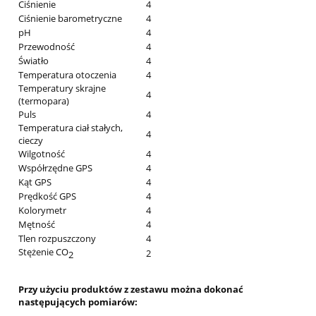
Ciśnienie
4
Ciśnienie barometryczne
4
pH
4
Przewodność
4
Światło
4
Temperatura otoczenia
4
Temperatury skrajne
4
(termopara)
Puls
4
Temperatura ciał stałych,
4
cieczy
Wilgotność
4
Współrzędne GPS
4
Kąt GPS
4
Prędkość GPS
4
Kolorymetr
4
Mętność
4
Tlen rozpuszczony
4
Stężenie CO
2
2
Przy użyciu produktów z zestawu można dokonać
następujących pomiarów: